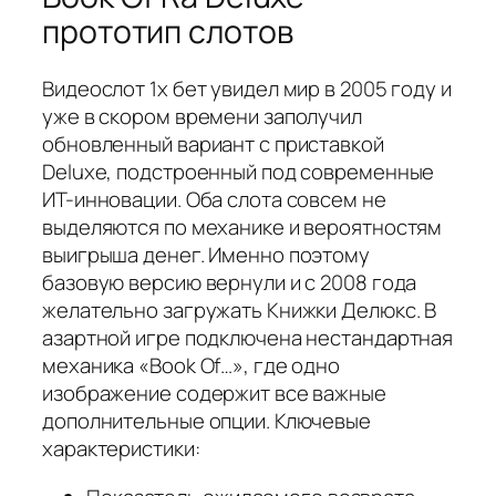
прототип слотов
Видеослот 1х бет увидел мир в 2005 году и
уже в скором времени заполучил
обновленный вариант с приставкой
Deluxe, подстроенный под современные
ИТ-инновации. Оба слота совсем не
выделяются по механике и вероятностям
выигрыша денег. Именно поэтому
базовую версию вернули и с 2008 года
желательно загружать Книжки Делюкс. В
азартной игре подключена нестандартная
механика «Book Of…», где одно
изображение содержит все важные
дополнительные опции. Ключевые
характеристики: