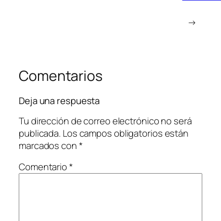
→
Comentarios
Deja una respuesta
Tu dirección de correo electrónico no será
publicada.
Los campos obligatorios están
marcados con
*
Comentario
*