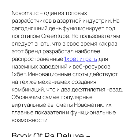
Novomatic – один из топовых
разработчиков в азартной индустрии. На
сегодняшний день функционирует под
логотипом Greentube. Но пользователям
следует знать, что в свое время как раз
этот бренд разработал наиболее
распространенные
1xbet играть
для
наземных заведений и веб-ресурсов
1хбет. Инновационные слоты действуют
на тех же механизмах создания
комбинаций, что и два десятилетия назад.
Обозначим самые популярные
виртуальные автоматы Новоматик, их
главные показатели и функциональные
возможности.
Book Of Ra Deluxe –