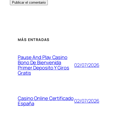
MÁS ENTRADAS
Pause And Play Casino
Bono De Bienvenida
02/07/2026
Primer Deposito Y Giros
Gratis
Casino Online Certificado
02/07/2026
España