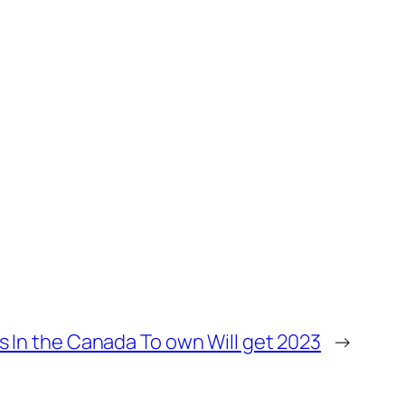
 In the Canada To own Will get 2023
→