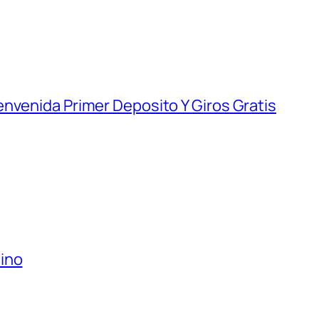
nvenida Primer Deposito Y Giros Gratis
ino