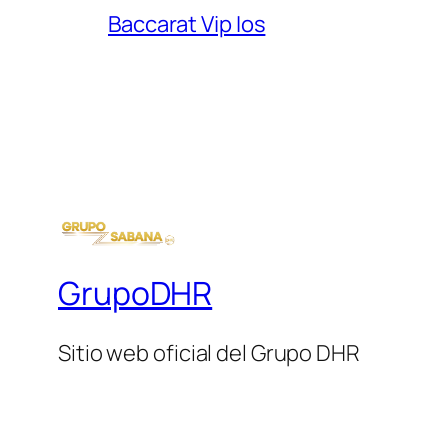
Baccarat Vip Ios
GrupoDHR
Sitio web oficial del Grupo DHR