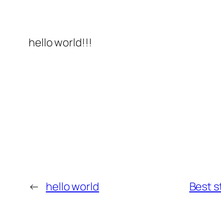
hello world!!!
←
hello world
Best s