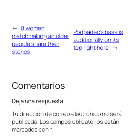
←
8 women
Podpadec’s bass is
matchmaking an older
additionally on its
people share their
top right here
→
stories
Comentarios
Deja una respuesta
Tu dirección de correo electrónico no será
publicada.
Los campos obligatorios están
marcados con
*