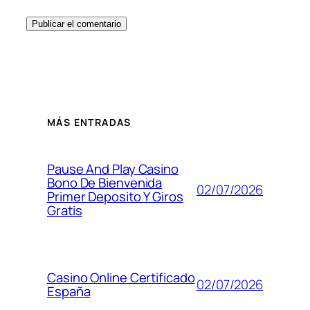
MÁS ENTRADAS
Pause And Play Casino
Bono De Bienvenida
02/07/2026
Primer Deposito Y Giros
Gratis
Casino Online Certificado
02/07/2026
España