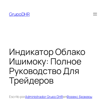
Saltar
al
GrupoDHR
contenido
Индикатор Облако
Ишимоку: Полное
Руководство Для
Трейдеров
Escrito por
Administrador Grupo DHR
en
Форекс Брокеры