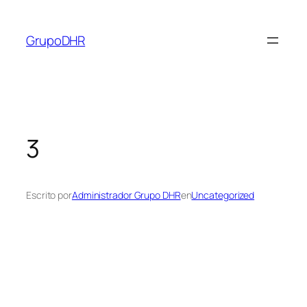
Saltar
al
GrupoDHR
contenido
3
Escrito por
Administrador Grupo DHR
en
Uncategorized