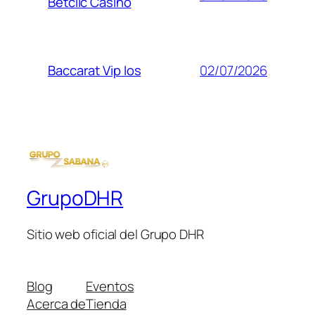
Betclic Casino
02/07/2026
Baccarat Vip Ios
GrupoDHR
Sitio web oficial del Grupo DHR
Blog
Eventos
Acerca de
Tienda