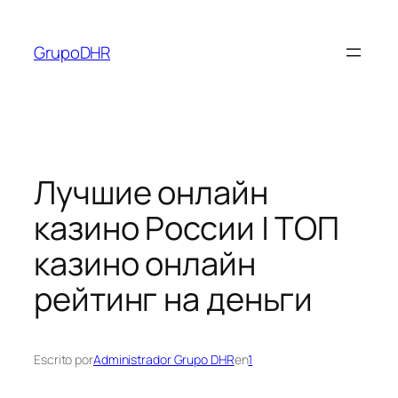
Saltar
al
GrupoDHR
contenido
Лучшие онлайн
казино России | ТОП
казино онлайн
рейтинг на деньги
Escrito por
Administrador Grupo DHR
en
1