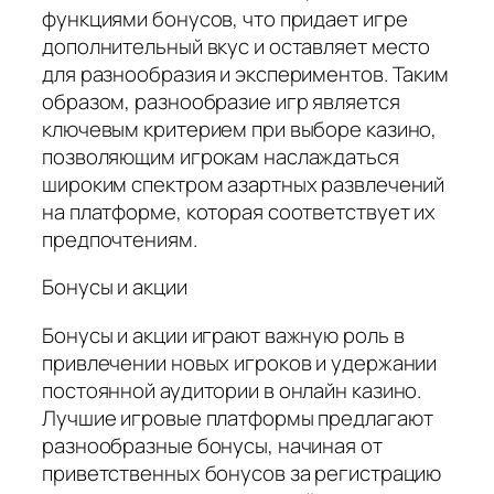
функциями бонусов, что придает игре
дополнительный вкус и оставляет место
для разнообразия и экспериментов. Таким
образом, разнообразие игр является
ключевым критерием при выборе казино,
позволяющим игрокам наслаждаться
широким спектром азартных развлечений
на платформе, которая соответствует их
предпочтениям.
Бонусы и акции
Бонусы и акции играют важную роль в
привлечении новых игроков и удержании
постоянной аудитории в онлайн казино.
Лучшие игровые платформы предлагают
разнообразные бонусы, начиная от
приветственных бонусов за регистрацию