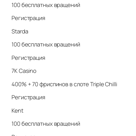
100 бесплатных вращений
Регистрация
Starda
100 бесплатных вращений
Регистрация
7K Casino
400% + 70 фриспинов в слоте Triple Chilli
Регистрация
Kent
100 бесплатных вращений