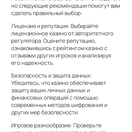
но следующие рекомендации помогут вам
сделать правильный выбор:
Лицензия и репутация: Выбирайте
лицензионное казино от авторитетного
регулятора. Оцените репутацию,
ознакомившись с рейтингом казино с
отзывами других игроков и анализируя
его надежность.
Безопасность и защита данных:
Убедитесь, что казино обеспечивает
защиту ваших личных данных и
финансовых операций с помощью
современных методов шифрования и
других мер безопасности.
Игровое разнообразие: Проверьте