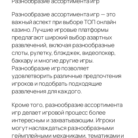
Разнообразие ассортимента игр
Разнообразие ассортимента игр — это
важный аспект при выборе ТОП онлайн
казино. Лучшие игровые платформы
предлагают широкий выбор азартных
развлечений, включая разнообразные
слоты, рулетку, блэкджек, видеопокер,
баккару и многие другие игры.
Разнообразие игр позволяет
удовлетворить различные предпочтения
игроков и подобрать подходящие
развлечения для каждого.
Кроме того, разнообразие ассортимента
игр делает игровой процесс более
интересным и захватывающим. Игроки
могут наслаждаться разнообразными
геймплейными механиками, тематиками и