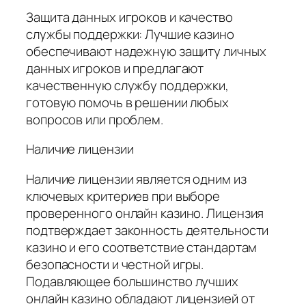
Защита данных игроков и качество
службы поддержки: Лучшие казино
обеспечивают надежную защиту личных
данных игроков и предлагают
качественную службу поддержки,
готовую помочь в решении любых
вопросов или проблем.
Наличие лицензии
Наличие лицензии является одним из
ключевых критериев при выборе
проверенного онлайн казино. Лицензия
подтверждает законность деятельности
казино и его соответствие стандартам
безопасности и честной игры.
Подавляющее большинство лучших
онлайн казино обладают лицензией от