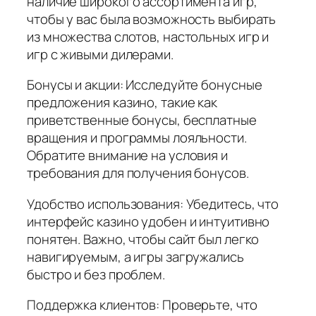
наличие широкого ассортимента игр,
чтобы у вас была возможность выбирать
из множества слотов, настольных игр и
игр с живыми дилерами.
Бонусы и акции: Исследуйте бонусные
предложения казино, такие как
приветственные бонусы, бесплатные
вращения и программы лояльности.
Обратите внимание на условия и
требования для получения бонусов.
Удобство использования: Убедитесь, что
интерфейс казино удобен и интуитивно
понятен. Важно, чтобы сайт был легко
навигируемым, а игры загружались
быстро и без проблем.
Поддержка клиентов: Проверьте, что