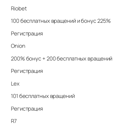
Riobet
100 бесплатных вращений и бонус 225%
Регистрация
Onion
200% бонус + 200 бесплатных вращений
Регистрация
Lex
101 бесплатных вращений
Регистрация
R7