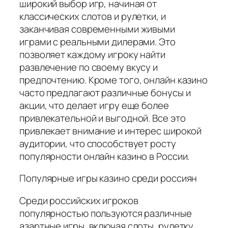
широкий выбор игр, начиная от
классических слотов и рулетки, и
заканчивая современными живыми
играми с реальными дилерами. Это
позволяет каждому игроку найти
развлечение по своему вкусу и
предпочтению. Кроме того, онлайн казино
часто предлагают различные бонусы и
акции, что делает игру еще более
привлекательной и выгодной. Все это
привлекает внимание и интерес широкой
аудитории, что способствует росту
популярности онлайн казино в России.
Популярные игры казино среди россиян
Среди российских игроков
популярностью пользуются различные
азартные игры, включая слоты, рулетку,