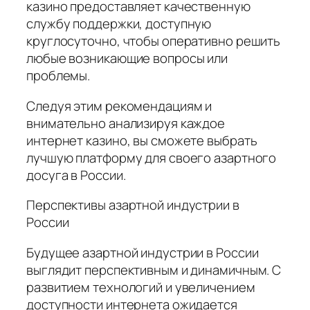
казино предоставляет качественную
службу поддержки, доступную
круглосуточно, чтобы оперативно решить
любые возникающие вопросы или
проблемы.
Следуя этим рекомендациям и
внимательно анализируя каждое
интернет казино, вы сможете выбрать
лучшую платформу для своего азартного
досуга в России.
Перспективы азартной индустрии в
России
Будущее азартной индустрии в России
выглядит перспективным и динамичным. С
развитием технологий и увеличением
доступности интернета ожидается