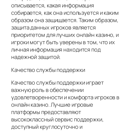
описывается, какая информация
собирается, как она используется и каким
образом она защищается. Таким образом,
защита данных игроков является
приоритетом для лучших онлайн казино, и
игроки могут быть уверены в том, что их
личная информация находится под
надежной защитой.
Качество службы поддержки
Качество службы поддержки играет
важную роль в обеспечении
удовлетворенности и комфорта игроков в
онлайн казино. Лучшие игровые
платформы предоставляют
высококлассный сервис поддержки,
доступный круглосуточно и