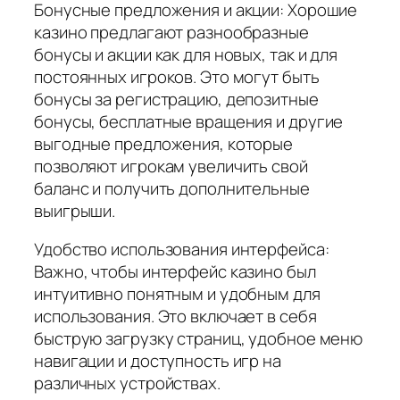
Бонусные предложения и акции: Хорошие
казино предлагают разнообразные
бонусы и акции как для новых, так и для
постоянных игроков. Это могут быть
бонусы за регистрацию, депозитные
бонусы, бесплатные вращения и другие
выгодные предложения, которые
позволяют игрокам увеличить свой
баланс и получить дополнительные
выигрыши.
Удобство использования интерфейса:
Важно, чтобы интерфейс казино был
интуитивно понятным и удобным для
использования. Это включает в себя
быструю загрузку страниц, удобное меню
навигации и доступность игр на
различных устройствах.