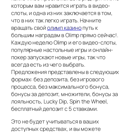
которым вам нравится играть в видео-
слоты, и одна из них заключается в том,
что в них так легко играть. Начните
вращать свой
олимп казино
путь к
большим наградам в Olimp прямо сейчас!.
Каждую неделю Olimp и его видео-слоты,
популярные настольные игры и онлайн-
покер запускают новые игры, так что
всегда есть из чего выбрать.
Предложения представлены в следующих
формах: без депозита, без игрового
процесса, без максимального бонуса,
бонусы за депозит, множители, бонусы за
лояльность, Lucky Dip, Spin the Wheel,
бесплатный депозит с 5 ставками.
Это не будет учитываться в ваших
доступных средствах, и вы можете