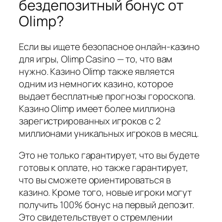
бездепозитный бонус от
Olimp?
Если вы ищете безопасное онлайн-казино
для игры, Olimp Casino — то, что вам
нужно. Казино Olimp также является
одним из немногих казино, которое
выдает бесплатные прогнозы гороскопа.
Казино Olimp имеет более миллиона
зарегистрированных игроков с 2
миллионами уникальных игроков в месяц.
Это не только гарантирует, что вы будете
готовы к оплате, но также гарантирует,
что вы сможете ориентироваться в
казино. Кроме того, новые игроки могут
получить 100% бонус на первый депозит.
Это свидетельствует о стремлении