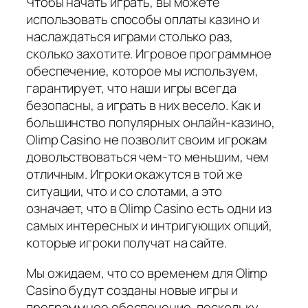
Чтобы начать играть, вы можете
использовать способы оплаты казино и
наслаждаться играми столько раз,
сколько захотите. Игровое программное
обеспечение, которое мы используем,
гарантирует, что наши игры всегда
безопасны, а играть в них весело. Как и
большинство популярных онлайн-казино,
Olimp Casino не позволит своим игрокам
довольствоваться чем-то меньшим, чем
отличным. Игроки окажутся в той же
ситуации, что и со слотами, а это
означает, что в Olimp Casino есть одни из
самых интересных и интригующих опций,
которые игроки получат на сайте.
Мы ожидаем, что со временем для Olimp
Casino будут созданы новые игры и
программное обеспечение, поскольку