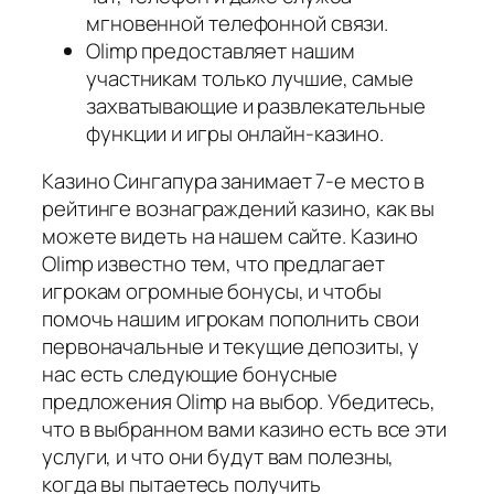
мгновенной телефонной связи.
Olimp предоставляет нашим
участникам только лучшие, самые
захватывающие и развлекательные
функции и игры онлайн-казино.
Казино Сингапура занимает 7-е место в
рейтинге вознаграждений казино, как вы
можете видеть на нашем сайте. Казино
Olimp известно тем, что предлагает
игрокам огромные бонусы, и чтобы
помочь нашим игрокам пополнить свои
первоначальные и текущие депозиты, у
нас есть следующие бонусные
предложения Olimp на выбор. Убедитесь,
что в выбранном вами казино есть все эти
услуги, и что они будут вам полезны,
когда вы пытаетесь получить