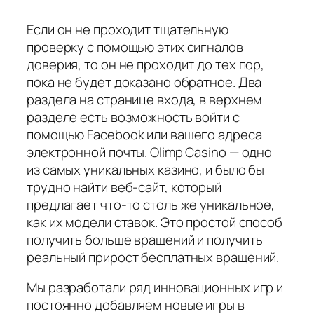
Если он не проходит тщательную
проверку с помощью этих сигналов
доверия, то он не проходит до тех пор,
пока не будет доказано обратное. Два
раздела на странице входа, в верхнем
разделе есть возможность войти с
помощью Facebook или вашего адреса
электронной почты. Olimp Casino — одно
из самых уникальных казино, и было бы
трудно найти веб-сайт, который
предлагает что-то столь же уникальное,
как их модели ставок. Это простой способ
получить больше вращений и получить
реальный прирост бесплатных вращений.
Мы разработали ряд инновационных игр и
постоянно добавляем новые игры в