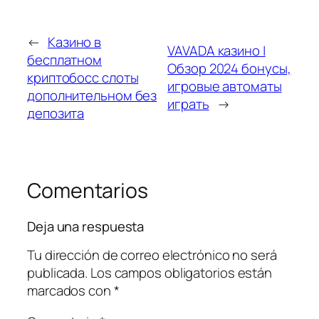
←
Казино в
VAVADA казино |
бесплатном
Обзор 2024 бонусы,
криптобосс слоты
игровые автоматы
дополнительном без
играть
→
депозита
Comentarios
Deja una respuesta
Tu dirección de correo electrónico no será
publicada.
Los campos obligatorios están
marcados con
*