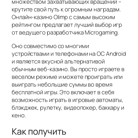
множеством захватывающих вращений –
крутите свой путь к огромным наградам.
Онлайн-казино Olimp с самым высоким
рейтингом предлагает лучший выбор игр
от ведущего разработчика Microgaming.
Оно совместимо со многими
устройствами и телефонами на ОС Android
и является вкусной альтернативой
обычным веб-казино. Вы просто играете в
веселом режиме и можете проиграть или
выиграть небольшие суммы во время
бесплатной игры. Это включает в себя
возможность играть в игровые автоматы,
блэкджек, рулетку, видеопокер, баккару и
кено.
Как получить