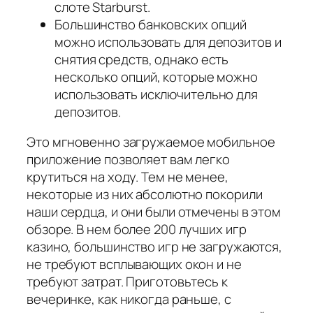
слоте Starburst.
Большинство банковских опций
можно использовать для депозитов и
снятия средств, однако есть
несколько опций, которые можно
использовать исключительно для
депозитов.
Это мгновенно загружаемое мобильное
приложение позволяет вам легко
крутиться на ходу. Тем не менее,
некоторые из них абсолютно покорили
наши сердца, и они были отмечены в этом
обзоре. В нем более 200 лучших игр
казино, большинство игр не загружаются,
не требуют всплывающих окон и не
требуют затрат. Приготовьтесь к
вечеринке, как никогда раньше, с