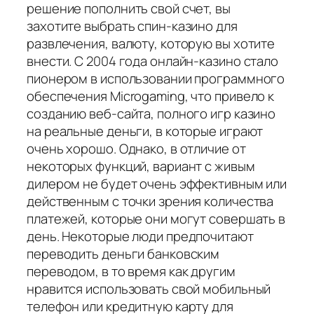
решение пополнить свой счет, вы
захотите выбрать спин-казино для
развлечения, валюту, которую вы хотите
внести. С 2004 года онлайн-казино стало
пионером в использовании программного
обеспечения Microgaming, что привело к
созданию веб-сайта, полного игр казино
на реальные деньги, в которые играют
очень хорошо. Однако, в отличие от
некоторых функций, вариант с живым
дилером не будет очень эффективным или
действенным с точки зрения количества
платежей, которые они могут совершать в
день. Некоторые люди предпочитают
переводить деньги банковским
переводом, в то время как другим
нравится использовать свой мобильный
телефон или кредитную карту для