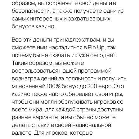
образом, вы сохраняете свои деньги в
безопасности, а также получаете одни из
самых интересных и захватывающих
бонусов казино.
Все эти деньги принадлежат вам, и вы
сможете ими насладиться в Pin Up, так
почему бы не скачать их уже сегодня?.
Таким образом, вы можете
воспользоваться нашей программой
вознаграждений за лояльность и получить
мгновенный 100% бонус до 200 евро. Это
казино также часто обновляет свои игры,
чтобы они могли обслуживать игроков со
всего мира, для каждой страны доступны
разные варианты, и вы обычно можете
делать ставки в своей национальной
валюте. Для игроков, которые