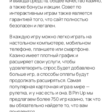
и вывода средств, общее качество казино,
а также бонусы и акции. Совет по
интерактивным играм также является
гарантией того, что сайт полностью
безопасен и легален.
В каждую игру можно легко играть на
настольном компьютере, мобильном
телефоне, планшете или смартфоне.
Казино имеет плотный график и
расширяет свои услуги, чтобы
удовлетворить спрос.Будет добавлено
больше игр, а способы оплаты будут
продолжать расширяться. Самая
популярная карточная игра в мире —
рулетка, и у нас есть и она. В Pin Up мы
предлагаем более 750 игр казино, так что
вы обязательно найдете то, что вам
понравится.