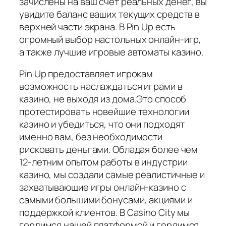
зачислены на ваш счет реальных денег, вы
увидите баланс ваших текущих средств в
верхней части экрана. В Pin Up есть
огромный выбор настольных онлайн-игр,
а также лучшие игровые автоматы казино.
Pin Up предоставляет игрокам
возможность наслаждаться играми в
казино, не выходя из дома.Это способ
протестировать новейшие технологии
казино и убедиться, что они подходят
именно вам, без необходимости
рисковать деньгами. Обладая более чем
12-летним опытом работы в индустрии
казино, мы создали самые реалистичные и
захватывающие игры онлайн-казино с
самыми большими бонусами, акциями и
поддержкой клиентов. В Casino City мы
гордимся нашей платформой и гордимся