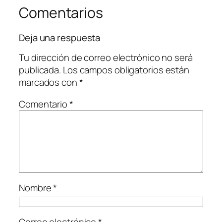
Comentarios
Deja una respuesta
Tu dirección de correo electrónico no será
publicada.
Los campos obligatorios están
marcados con
*
Comentario
*
Nombre
*