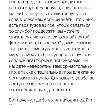
вывода средств, включая кредитные
карты и PayPal. Например, они знают, что
могли бы получить лучший результат в
игре в блэкджек, если бы знали, что у них
есть пара тузов в игре. Чтобы связаться
со службой поддержки, вы можете
связаться с чатом, электронной почтой,
факсом или телефоном. С двумя самыми
авторитетными и уважаемыми казино в
мире вы можете быть уверены в лучшей
игровой платформе в любое время! Вы
найдете невероятный выбор настольных
игр, а также специальные игры для казино,
если вам это нужно. Для вашего удобства
доступно множество вариантов
пополнения и вывода средств.
Вот почему, где бы вы ни находились, Pin