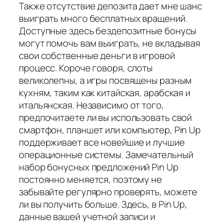
Также отсутствие депозита дает мне шанс
выиграть много бесплатных вращений.
Доступные здесь бездепозитные бонусы
могут помочь вам выиграть, не вкладывая
свои собственные деньги в игровой
процесс. Короче говоря, слоты
великолепны, а игры посвящены разным
кухням, таким как китайская, арабская и
итальянская. Независимо от того,
предпочитаете ли вы использовать свой
смартфон, планшет или компьютер, Pin Up
поддерживает все новейшие и лучшие
операционные системы. Замечательный
набор бонусных предложений Pin Up
постоянно меняется, поэтому не
забывайте регулярно проверять, можете
ли вы получить больше. Здесь, в Pin Up,
данные вашей учетной записи и