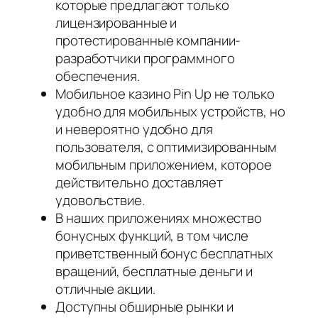
которые предлагают только
лицензированные и
протестированные компании-
разработчики программного
обеспечения.
Мобильное казино Pin Up не только
удобно для мобильных устройств, но
и невероятно удобно для
пользователя, с оптимизированным
мобильным приложением, которое
действительно доставляет
удовольствие.
В наших приложениях множество
бонусных функций, в том числе
приветственный бонус бесплатных
вращений, бесплатные деньги и
отличные акции.
Доступны обширные рынки и