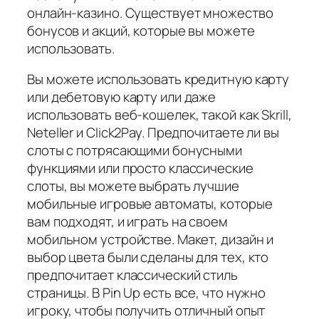
онлайн-казино. Существует множество
бонусов и акций, которые вы можете
использовать.
Вы можете использовать кредитную карту
или дебетовую карту или даже
использовать веб-кошелек, такой как Skrill,
Neteller и Click2Pay. Предпочитаете ли вы
слоты с потрясающими бонусными
функциями или просто классические
слоты, вы можете выбрать лучшие
мобильные игровые автоматы, которые
вам подходят, и играть на своем
мобильном устройстве. Макет, дизайн и
выбор цвета были сделаны для тех, кто
предпочитает классический стиль
страницы. В Pin Up есть все, что нужно
игроку, чтобы получить отличный опыт