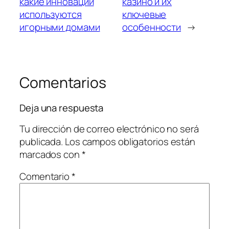
какие инновации
казино и их
используются
ключевые
игорными домами
особенности
→
Comentarios
Deja una respuesta
Tu dirección de correo electrónico no será
publicada.
Los campos obligatorios están
marcados con
*
Comentario
*