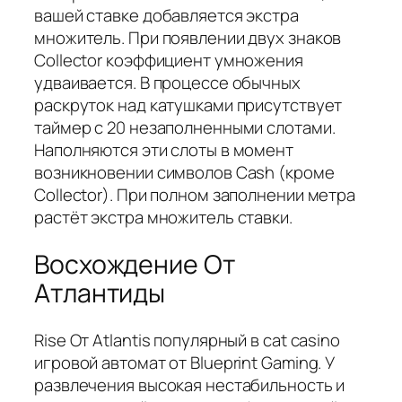
вашей ставке добавляется экстра
множитель. При появлении двух знаков
Collector коэффициент умножения
удваивается. В процессе обычных
раскруток над катушками присутствует
таймер с 20 незаполненными слотами.
Наполняются эти слоты в момент
возникновении символов Cash (кроме
Collector). При полном заполнении метра
растёт экстра множитель ставки.
Восхождение От
Атлантиды
Rise От Atlantis популярный в cat casino
игровой автомат от Blueprint Gaming. У
развлечения высокая нестабильность и