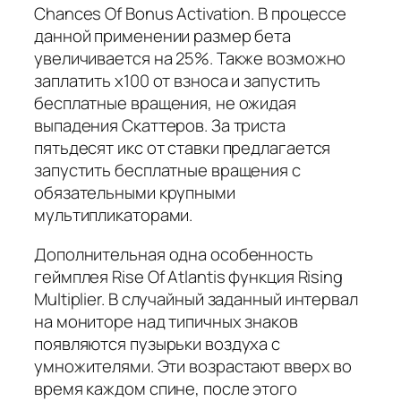
Chances Of Bonus Activation. В процессе
данной применении размер бета
увеличивается на 25%. Также возможно
заплатить x100 от взноса и запустить
бесплатные вращения, не ожидая
выпадения Скаттеров. За триста
пятьдесят икс от ставки предлагается
запустить бесплатные вращения с
обязательными крупными
мультипликаторами.
Дополнительная одна особенность
геймплея Rise Of Atlantis функция Rising
Multiplier. В случайный заданный интервал
на мониторе над типичных знаков
появляются пузырьки воздуха с
умножителями. Эти возрастают вверх во
время каждом спине, после этого