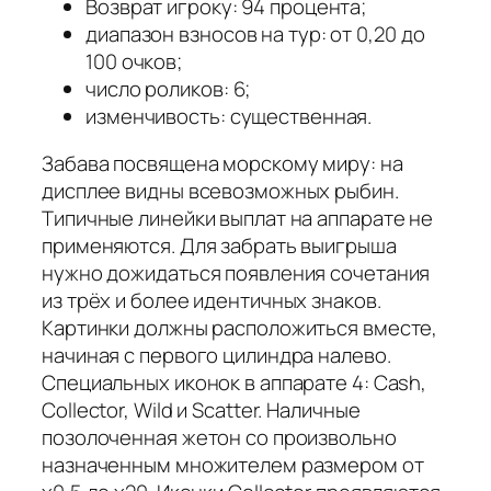
Возврат игроку: 94 процента;
диапазон взносов на тур: от 0,20 до
100 очков;
число роликов: 6;
изменчивость: существенная.
Забава посвящена морскому миру: на
дисплее видны всевозможных рыбин.
Типичные линейки выплат на аппарате не
применяются. Для забрать выигрыша
нужно дожидаться появления сочетания
из трёх и более идентичных знаков.
Картинки должны расположиться вместе,
начиная с первого цилиндра налево.
Специальных иконок в аппарате 4: Cash,
Collector, Wild и Scatter. Наличные
позолоченная жетон со произвольно
назначенным множителем размером от