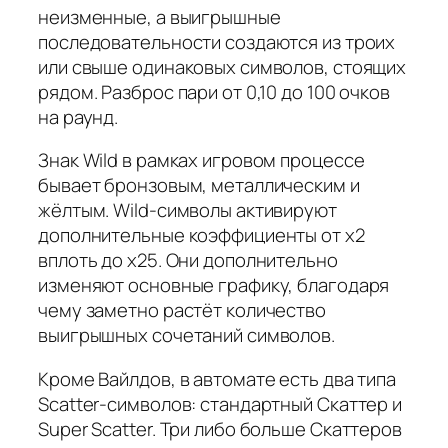
неизменные, а выигрышные
последовательности создаются из троих
или свыше одинаковых символов, стоящих
рядом. Разброс пари от 0,10 до 100 очков
на раунд.
Знак Wild в рамках игровом процессе
бывает бронзовым, металлическим и
жёлтым. Wild-символы активируют
дополнительные коэффициенты от x2
вплоть до x25. Они дополнительно
изменяют основные графику, благодаря
чему заметно растёт количество
выигрышных сочетаний символов.
Кроме Вайлдов, в автомате есть два типа
Scatter-символов: стандартный Скаттер и
Super Scatter. Три либо больше Скаттеров