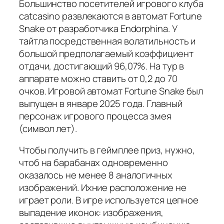
Большинство посетителей игрового клуба
catcasino развлекаются в автомат Fortune
Snake от разработчика Endorphina. У
тайтла посредственная волатильность и
большой предполагаемый коэффициент
отдачи, достигающий 96,07%. На тур в
аппарате можно ставить от 0,2 до 70
очков. Игровой автомат Fortune Snake был
выпущен в январе 2025 года. Главный
персонаж игрового процесса змея
(символ лет).
Чтобы получить в геймплее приз, нужно,
чтоб на барабанах одновременно
оказалось не менее 8 аналогичных
изображений. Ихние расположение не
играет роли. В игре используется цепное
выпадение иконок: изображения,