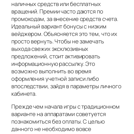
наличных средств или бесплатных
вращений. Премии часто даются по
промокодам, за внесение средств счета.
Идеальный вариант бонусы с низким
вейджером. Объясняется это тем, что их
просто вернуть. Чтобы не замечать
выхода свежих эксклюзивных
предложений, стоит активировать
информационную рассылку. Это
возможно выполнить во время
оформления учетной записи либо
впоследствии, зайдя в параметры личного
кабинета.
Прежде чем начала игры с традиционном
варианте на аппаратами советуется
познакомиться без оплаты. С целью
данного не необходимо вовсе