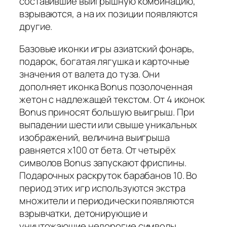
составившие выигрышную комбинацию,
взрываются, а на их позиции появляются
другие.
Базовые иконки игры азиатский фонарь,
подарок, богатая лягушка и карточные
значения от валета до туза. Они
дополняет иконка Bonus позолоченная
жетон с надлежащей текстом. От 4 иконок
Bonus приносят большую выигрыш. При
выпадении шести или свыше уникальных
изображений, величина выигрыша
равняется x100 от бета. От четырёх
символов Bonus запускают фриспины.
Подарочных раскруток барабанов 10. Во
период этих игр используются экстра
множители и периодически появляются
взрывчатки, детонирующие и
уничтожающие недорогие символы.