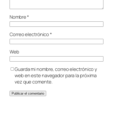
Nombre
*
Correo electrónico
*
Web
Guarda mi nombre, correo electrónico y
web en este navegador para la próxima
vez que comente.