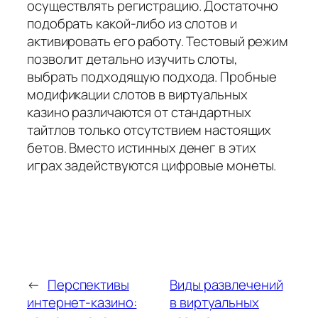
осуществлять регистрацию. Достаточно
подобрать какой-либо из слотов и
активировать его работу. Тестовый режим
позволит детально изучить слоты,
выбрать подходящую подхода. Пробные
модификации слотов в виртуальных
казино различаются от стандартных
тайтлов только отсутствием настоящих
бетов. Вместо истинных денег в этих
играх задействуются цифровые монеты.
←
Перспективы
Виды развлечений
интернет-казино:
в виртуальных