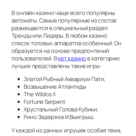
В онлайн казино чаще всего популярны
автоматы. Самые популярные из слотов
размещаются в специальный раздел
Тренды или Лидеры. В любом казино
список топовых аппаратов особенный. Он
образуется на основе предпочтений
пользователей. В
кет казино
в категорию
лучших представлены такие игры:
Златой Рыбный Аквариум Пати;
Возвышение Атлантиды
The Wildos II
Fortune Serpent
Хрустальный Голова Кубики;
Рино Задержка И Выигрыш.
У каждой из данных игрушек особая тема,