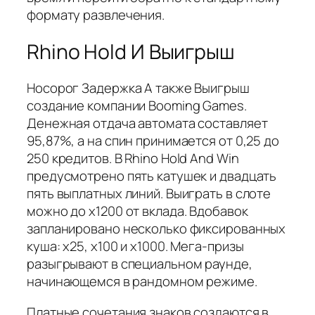
формату развлечения.
Rhino Hold И Выигрыш
Носорог Задержка А также Выигрыш
создание компании Booming Games.
Денежная отдача автомата составляет
95,87%, а на спин принимается от 0,25 до
250 кредитов. В Rhino Hold And Win
предусмотрено пять катушек и двадцать
пять выплатных линий. Выиграть в слоте
можно до x1200 от вклада. Вдобавок
запланировано несколько фиксированных
куша: x25, x100 и x1000. Мега-призы
разыгрывают в специальном раунде,
начинающемся в рандомном режиме.
Платные сочетания знаков создаются в