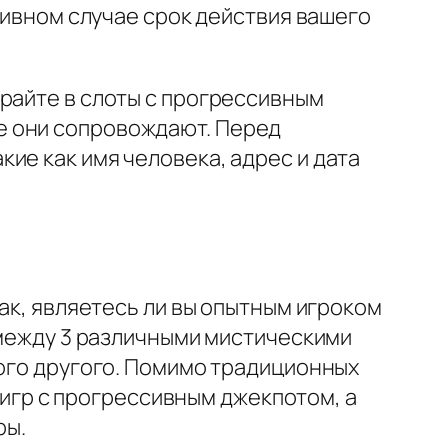
отивном случае срок действия вашего
райте в слоты с прогрессивным
е они сопровождают. Перед
ие как имя человека, адрес и дата
так, являетесь ли вы опытным игроком
 между 3 различными мистическими
гого другого. Помимо традиционных
о игр с прогрессивным джекпотом, а
ры.