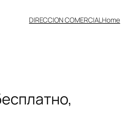
DIRECCION COMERCIAL
Home
бесплатно,