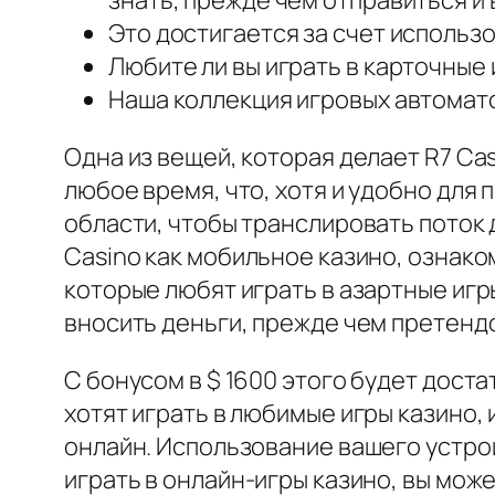
знать, прежде чем отправиться и 
Это достигается за счет использо
Любите ли вы играть в карточные и
Наша коллекция игровых автомато
Одна из вещей, которая делает R7 Cas
любое время, что, хотя и удобно для
области, чтобы транслировать поток 
Casino как мобильное казино, ознако
которые любят играть в азартные игр
вносить деньги, прежде чем претендо
С бонусом в $ 1600 этого будет доста
хотят играть в любимые игры казино, 
онлайн. Использование вашего устрой
играть в онлайн-игры казино, вы мож