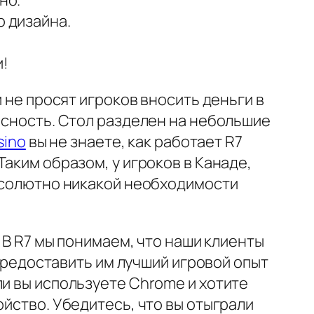
но.
о дизайна.
и!
и не просят игроков вносить деньги в
асность. Стол разделен на небольшие
sino
вы не знаете, как работает R7
аким образом, у игроков в Канаде,
абсолютно никакой необходимости
! В R7 мы понимаем, что наши клиенты
 предоставить им лучший игровой опыт
ли вы используете Chrome и хотите
ойство. Убедитесь, что вы отыграли