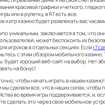
внести реальные деньги на свой счет в кази
вания красивой графики и четкого, гладког
гры или в рулетку, в R7 есть все.
в и игр казино будет развлекать вас часам
ino уникальным, заключается в том, что он
 пользователей, может беспокоить их безоп
для игроков в отдельных секциях. Если
r7 ca
мьтесь с этим обзором мобильного казино. Т
ы, будет хороший веб-сайт на выбор. Нет 
вать на бонус!
точно, чтобы начать играть в нашем казино
и мы сделали все, что в наших силах, чтобы
ства во время игры поддерживается, и, ес
ете сделать это через свое мобильное устр