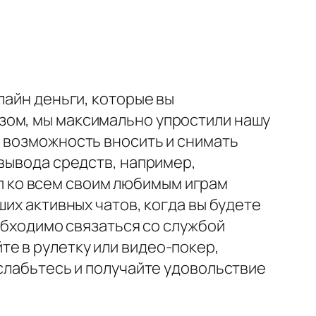
лайн деньги, которые вы
зом, мы максимально упростили нашу
м возможность вносить и снимать
 вывода средств, например,
туп ко всем своим любимым играм
их активных чатов, когда вы будете
еобходимо связаться со службой
е в рулетку или видео-покер,
сслабьтесь и получайте удовольствие