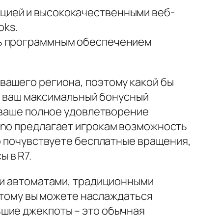
ацией и высококачественными веб-
oks.
ось программным обеспечением
вашего региона, поэтому какой бы
 и ваш максимальный бонусный
и ваше полное удовлетворение
ino предлагает игрокам возможность
но почувствуете бесплатные вращения,
 в R7.
ми автоматами, традиционными
оэтому вы можете наслаждаться
ьшие джекпоты – это обычная