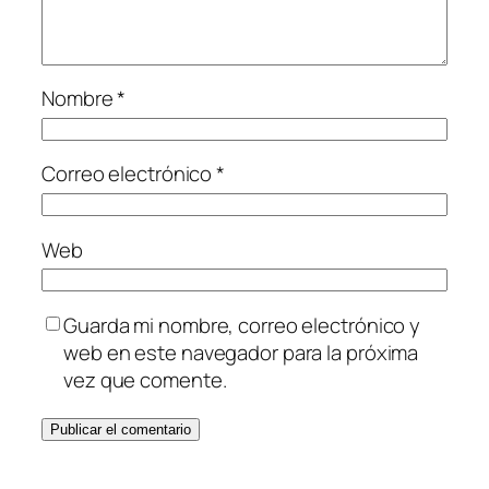
Nombre
*
Correo electrónico
*
Web
Guarda mi nombre, correo electrónico y
web en este navegador para la próxima
vez que comente.