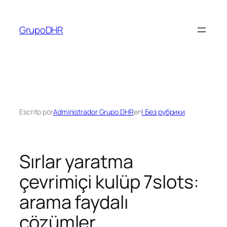
Saltar
al
GrupoDHR
contenido
Escrito por
Administrador Grupo DHR
en
! Без рубрики
Sırlar yaratma
çevrimiçi kulüp 7slots:
arama faydalı
çözümler