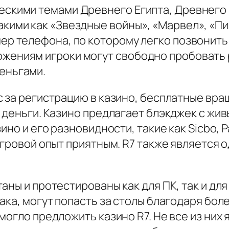
скими темами Древнего Египта, Древнего Р
кими как «Звездные войны», «Марвел», «Пи
ер телефона, по которому легко позвонить 
жениям игроки могут свободно пробовать 
еньгами.
 за регистрацию в казино, бесплатные вра
 деньги. Казино предлагает блэкджек с жив
ино и его разновидности, такие как Sicbo,
игровой опыт приятным. R7 также является 
ны и протестированы как для ПК, так и для
ака, могут попасть за столы благодаря бол
могло предложить казино R7. Не все из них