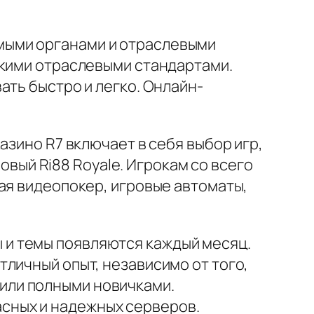
мыми органами и отраслевыми
окими отраслевыми стандартами.
ать быстро и легко. Онлайн-
азино R7 включает в себя выбор игр,
новый Ri88 Royale. Игрокам со всего
ая видеопокер, игровые автоматы,
 и темы появляются каждый месяц.
тличный опыт, независимо от того,
 или полными новичками.
асных и надежных серверов.