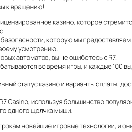
вы к вращению!
лицензированное казино, которое стремит
о.
 безопасности, которую мы предоставляем 
своему усмотрению.
овых автоматов, вы не ошибетесь с R7.
абатываются во время игры, и каждые 100 в
вный статус казино и варианты оплаты, дос
R7 Casino, используя большинство популя
го одного щелчка мыши.
окам новейшие игровые технологии, и они 