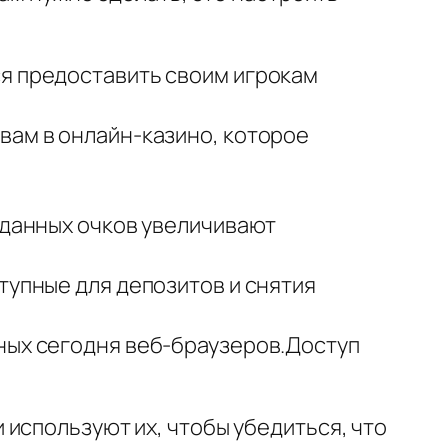
ся предоставить своим игрокам
вам в онлайн-казино, которое
ыданных очков увеличивают
тупные для депозитов и снятия
рных сегодня веб-браузеров.Доступ
используют их, чтобы убедиться, что