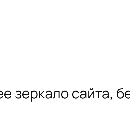
чее зеркало сайта, 