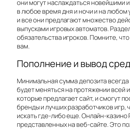
они могут наслаждаться новейшими и
в любое время дня и ночи и на любом 
и все они предлагают множество де
выпусками игровых автоматов. Раздел
обязательства игроков. Помните, что
вам.
Пополнение и вывод сред
Минимальная сумма депозита всегда о
будет меняться на протяжении всей 
которые предлагает сайт, и смогут п
бренды и лучших разработчиков игр, 
искать где-либо еще. Онлайн-казино 
представленных на веб-сайте. Это по