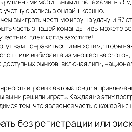
сь рутинными мобильными платежами, вы бу
 учетную запись в онлайн-казино.
 чем выиграть честную игру на удачу, и R7 
быть частью нашей команды, и вы можете во
частник, где и когда захотите!.
могут вам понравиться, и мы хотим, чтобы в
лоты или выбирайте из множества слотов, к
доступных рынков, включая лиги, национал
ярность игровых автоматов для привлечения
бы вы ни решили играть. Каждая из этих пр
имся тем, что являемся частью каждой из 
ать без регистрации или рис