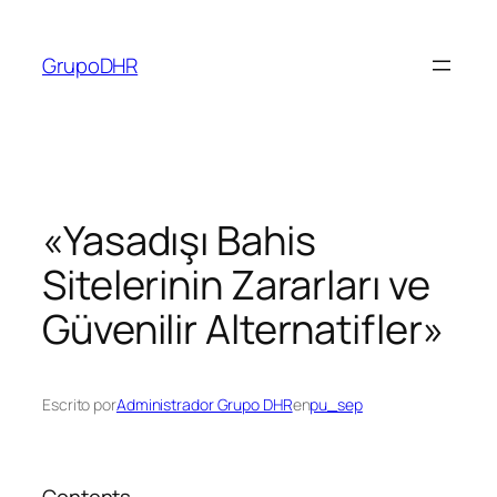
Saltar
al
GrupoDHR
contenido
«Yasadışı Bahis
Sitelerinin Zararları ve
Güvenilir Alternatifler»
Escrito por
Administrador Grupo DHR
en
pu_sep
Contents