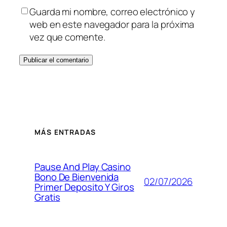
Guarda mi nombre, correo electrónico y
web en este navegador para la próxima
vez que comente.
MÁS ENTRADAS
Pause And Play Casino
Bono De Bienvenida
02/07/2026
Primer Deposito Y Giros
Gratis