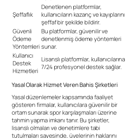
Denetlenen platformlar,
Şeffaflık
kullanıcıların kazanç ve kayıplarını
şeffaf bir şekilde bildirir.
Güvenli
Bu platformlar, güvenilir ve
Ödeme
denetlenmiş ödeme yöntemleri
Yöntemleri
sunar.
Kullanıcı
Lisanslı platformlar, kullanıcılarına
Destek
7/24 profesyonel destek sağlar.
Hizmetleri
Yasal Olarak Hizmet Veren Bahis Şirketleri
Yasal düzenlemeler kapsamında faaliyet
gösteren firmalar, kullanıcılara güvenilir bir
ortam sunarak spor karşılaşmaları üzerine
tahmin yapma imkanı tanır. Bu şirketler,
lisanslı olmaları ve denetimlere tabi
tutulmaları sayesinde, üyelerinin haklarını