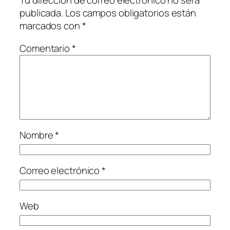
Tu dirección de correo electrónico no será
publicada.
Los campos obligatorios están
marcados con
*
Comentario
*
Nombre
*
Correo electrónico
*
Web