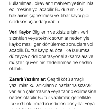
kullanılması, bireylerin mahremiyetinin ihlal
edilmesine yol açabilir. Bu durum, kişi
haklarının çiğnenmesi ve itibar kaybı gibi
ciddi sonuçlar doğurabilir.
Veri Kaybı:
Bilgilerin yetkisiz erişim, veri
sızıntıları veya teknik sorunlar nedeniyle
kaybolması, geri dönülemez sonuçlara yol
açabilir. Bu tür kayıplar, özellikle kurumsal
düzeyde ciddi operasyonel aksamalara ve
müşteri güveninin zedelenmesine neden
olabilir.
Zararlı Yazılımlar:
Çeşitli kötü amaçlı
yazılımlar, kullanıcıların cihazlarına sızarak
verilerin çalınmasına veya tahrip edilmesine
neden olabilir. Bu tür yazılımlar, genellikle
farkında olunmadan indirilen dosyalar veya