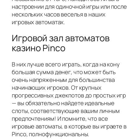
настроении для одиночной игры или после
нескольких часов веселья в наших
игровых автоматах.
Игровой зал автоматов
казино Pinco
В них лучше всего играть, когда на кону
большая сумма денег, что может быть
очень напряженным для большинства
начинающих игроков. От крупных
прогрессивных джекпотов до простых игр
— вы обязательно найдете идеальные
слоты, соответствующие вашим личным
предпочтениям! И помните, что все
игровые автоматы, в которые вы играете в
Pinco, полнофункциональны.