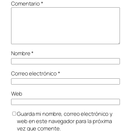
Comentario
*
Nombre
*
Correo electrónico
*
Web
Guarda mi nombre, correo electrónico y
web en este navegador para la próxima
vez que comente.