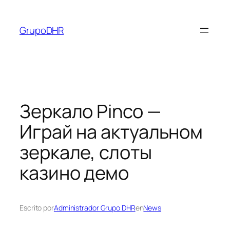
Saltar
al
GrupoDHR
contenido
Зеркало Pinco —
Играй на актуальном
зеркале, слоты
казино демо
Escrito por
Administrador Grupo DHR
en
News