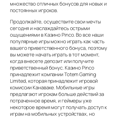
множество отличных бонусов для новых и
постоянных игроков.
Продолжайте, осуществите свои мечты
сегодня и наслаждайтесь острыми
ощущениями в Казино Pinco. Во все наши
популярные игры можно играть как часть
вашего приветственного бонуса, поэтому
вы можете начать играть в тот момент,
когда внесете депозит или получите
приветственный бонус. Казино Pinco
принадлежит компании Totem Gaming
Limited, которая принадлежит игровой
комиссии Канаваке. Мобильные игры
предлагают игрокам больше действий за
потраченное время, и геймеры уже
некоторое время могут получать доступ к
играм на мобильных устройствах, но