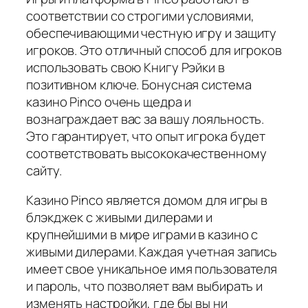
соответствии со строгими условиями,
обеспечивающими честную игру и защиту
игроков. Это отличный способ для игроков
использовать свою Книгу Рэйки в
позитивном ключе. Бонусная система
казино Pinco очень щедра и
вознаграждает вас за вашу лояльность.
Это гарантирует, что опыт игрока будет
соответствовать высококачественному
сайту.
Казино Pinco является домом для игры в
блэкджек с живыми дилерами и
крупнейшими в мире играми в казино с
живыми дилерами. Каждая учетная запись
имеет свое уникальное имя пользователя
и пароль, что позволяет вам выбирать и
изменять настройки, где бы вы ни