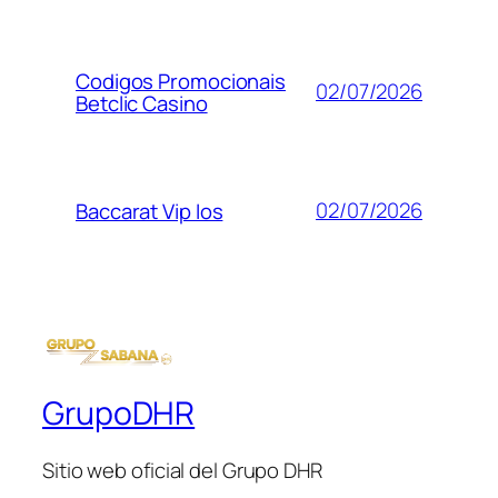
Codigos Promocionais
02/07/2026
Betclic Casino
02/07/2026
Baccarat Vip Ios
GrupoDHR
Sitio web oficial del Grupo DHR