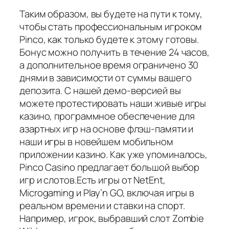
Таким образом, вы будете на пути к тому,
чтобы стать профессиональным игроком
Pinco, как только будете к этому готовы.
Бонус можно получить в течение 24 часов,
а дополнительное время ограничено 30
днями в зависимости от суммы вашего
депозита. С нашей демо-версией вы
можете протестировать наши живые игры
казино, программное обеспечение для
азартных игр на основе флэш-памяти и
наши игры в новейшем мобильном
приложении казино. Как уже упоминалось,
Pinco Casino предлагает большой выбор
игр и слотов.Есть игры от NetEnt,
Microgaming и Play’n GO, включая игры в
реальном времени и ставки на спорт.
Например, игрок, выбравший слот Zombie