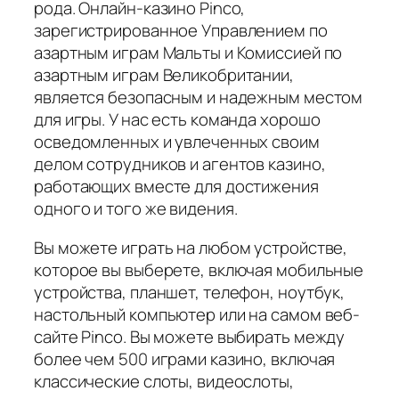
рода. Онлайн-казино Pinco,
зарегистрированное Управлением по
азартным играм Мальты и Комиссией по
азартным играм Великобритании,
является безопасным и надежным местом
для игры. У нас есть команда хорошо
осведомленных и увлеченных своим
делом сотрудников и агентов казино,
работающих вместе для достижения
одного и того же видения.
Вы можете играть на любом устройстве,
которое вы выберете, включая мобильные
устройства, планшет, телефон, ноутбук,
настольный компьютер или на самом веб-
сайте Pinco. Вы можете выбирать между
более чем 500 играми казино, включая
классические слоты, видеослоты,