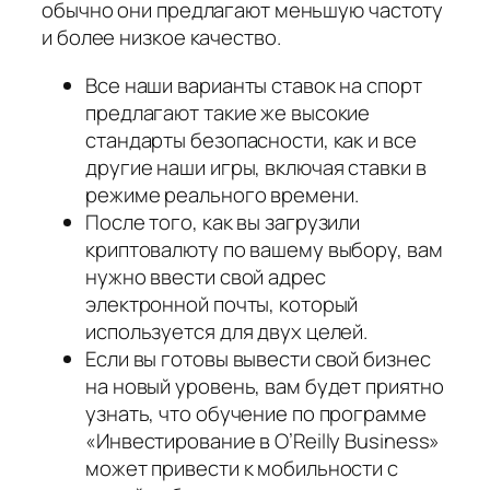
обычно они предлагают меньшую частоту
и более низкое качество.
Все наши варианты ставок на спорт
предлагают такие же высокие
стандарты безопасности, как и все
другие наши игры, включая ставки в
режиме реального времени.
После того, как вы загрузили
криптовалюту по вашему выбору, вам
нужно ввести свой адрес
электронной почты, который
используется для двух целей.
Если вы готовы вывести свой бизнес
на новый уровень, вам будет приятно
узнать, что обучение по программе
«Инвестирование в O’Reilly Business»
может привести к мобильности с