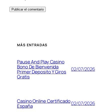
MÁS ENTRADAS
Pause And Play Casino
Bono De Bienvenida
02/07/2026
Primer Deposito Y Giros
Gratis
Casino Online Certificado
02/07/2026
España