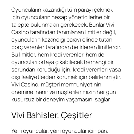
Oyuncuların kazandığı tüm parayı çekmek
için oyuncuların hesap yöneticilerine bir
talepte bulunmaları gerekecek. Bunlar Vivi
Casino tarafından tanımlanan limitler değil,
oyuncuların kazandığı parayı elinde tutan
borç verenler tarafından belirlenen limitlerdir.
Bu limitler, hem kredi verenleri hem de
oyuncuları ortaya çıkabilecek herhangi bir
sorundan koruduğu için, kredi verenleri yasa
dışı faaliyetlerden korumak için belirlenmiştir.
Vivi Casino, müşteri memnuniyetinin
önemine inanır ve müşterilerimizin her gün
kusursuz bir deneyim yaşamasını sağlar.
Vivi Bahisler, Çeşitler
Yeni oyuncular, yeni oyuncular için para