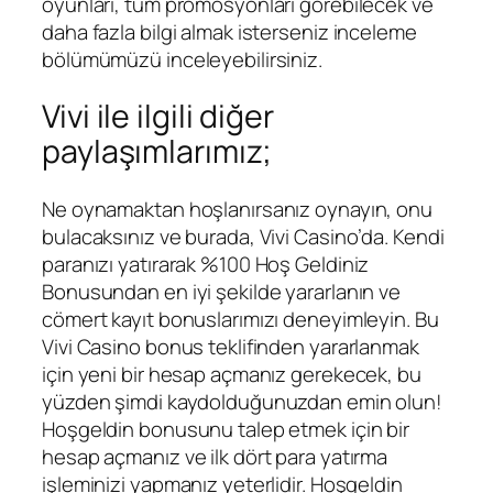
oyunları, tüm promosyonları görebilecek ve
daha fazla bilgi almak isterseniz inceleme
bölümümüzü inceleyebilirsiniz.
Vivi ile ilgili diğer
paylaşımlarımız;
Ne oynamaktan hoşlanırsanız oynayın, onu
bulacaksınız ve burada, Vivi Casino’da. Kendi
paranızı yatırarak %100 Hoş Geldiniz
Bonusundan en iyi şekilde yararlanın ve
cömert kayıt bonuslarımızı deneyimleyin. Bu
Vivi Casino bonus teklifinden yararlanmak
için yeni bir hesap açmanız gerekecek, bu
yüzden şimdi kaydolduğunuzdan emin olun!
Hoşgeldin bonusunu talep etmek için bir
hesap açmanız ve ilk dört para yatırma
işleminizi yapmanız yeterlidir. Hoşgeldin