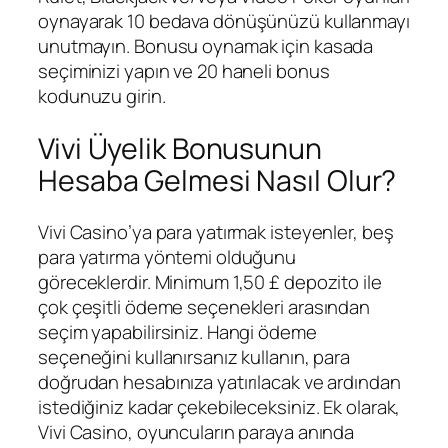
oynayarak 10 bedava dönüşünüzü kullanmayı
unutmayın. Bonusu oynamak için kasada
seçiminizi yapın ve 20 haneli bonus
kodunuzu girin.
Vivi Üyelik Bonusunun
Hesaba Gelmesi Nasıl Olur?
Vivi Casino’ya para yatırmak isteyenler, beş
para yatırma yöntemi olduğunu
göreceklerdir. Minimum 1,50 £ depozito ile
çok çeşitli ödeme seçenekleri arasından
seçim yapabilirsiniz. Hangi ödeme
seçeneğini kullanırsanız kullanın, para
doğrudan hesabınıza yatırılacak ve ardından
istediğiniz kadar çekebileceksiniz. Ek olarak,
Vivi Casino, oyuncuların paraya anında