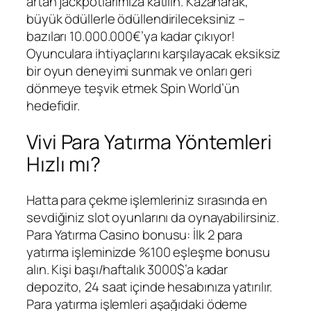
artan jackpotlarımıza katılın. Kazanarak,
büyük ödüllerle ödüllendirileceksiniz –
bazıları 10.000.000€’ya kadar çıkıyor!
Oyunculara ihtiyaçlarını karşılayacak eksiksiz
bir oyun deneyimi sunmak ve onları geri
dönmeye teşvik etmek Spin World’ün
hedefidir.
Vivi Para Yatırma Yöntemleri
Hızlı mı?
Hatta para çekme işlemleriniz sırasında en
sevdiğiniz slot oyunlarını da oynayabilirsiniz.
Para Yatırma Casino bonusu: İlk 2 para
yatırma işleminizde %100 eşleşme bonusu
alın. Kişi başı/haftalık 3000$’a kadar
depozito, 24 saat içinde hesabınıza yatırılır.
Para yatırma işlemleri aşağıdaki ödeme