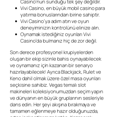
Casino’nun sunduğu tek şey değildir.
Vivi Casino, en büyük mobil casino para
yatırma bonuslarından birine sahiptir.
Vivi Casino’ya adım atın ve oyun
deneyiminizin kontrolünü elinize alın.
Oynamak istediğiniz oyunları Vivi
Casino’da bulmanız hiç de zor değil.
Son derece profesyonel krupiyelerden
oluşan bir ekip sizinle bahis oynayabilecek
ve oynamanız için kazanan bir senaryo
hazırlayabilecek! Ayrıca Blackjack, Rulet ve
Keno dahil olmak üzere özel masa oyunları
seçkisine sahibiz. Vegas temalı slot
makineleri koleksiyonumuzdan seçim yapın
ve dünyanın en büyük gruplarının sesleriyle
dans edin. Her şeyi akışına bırakmaya ve
tamamen eğlenmeye hazır olduğunuzda,