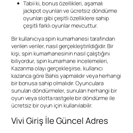
Tabii ki, bonus özellikleri, aşamalı
jackpot oyunları ve ücretsiz döndürme
oyunları gibi çeşitli özelliklere sahip
çeşitli farklı oyunlar mevcuttur.
Bir kullanıcıya spin kumarhanesi tarafından
verilen veriler, nasıl gerçekleştirildiğidir. Bir
kişi, spin kumarhanesinin nasıl çalıştığını
biliyordur, spin kumarhane incelemeleri,
Kazanma olayı gerçekleşirse, kullanıcı
kazanca göre Bahis yapmalıdır veya herhangi
bir bonusa sahip olmalıdır. Oyunculara
sunulan döndürmeler, sunulan herhangi bir
oyun veya slotta rastgele bir döndürme ile
ücretsiz bir oyun için kullanılabilir.
Vivi Giriş İle Güncel Adres